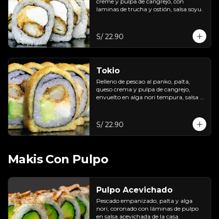
creme y pulpa de cangrejo, con 
laminas de trucha y ostión, salsa soyu.
S/ 22.90
Tokio
Relleno de pescao al panko, palta, 
queso crema y pulpa de cangrejo, 
envuelto en alga nori tempura, salsa 
de maracuyá.
S/ 22.90
Makis Con Pulpo
Pulpo Acevichado
Pescado empanizado, palta y alga 
nori, coronado con láminas de pulpo 
en salsa acevichada de la casa.