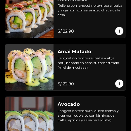
Relleno con langostino tempura, palta 
y alga nori, con salsa acevichada de la 
casa.
S/ 22.90
Amai Mutado
Langostino tempura, palta y alga 
nori, bañado en salsa suitomasutado 
(miel de mostaza).
S/ 22.90
Avocado
Langostino tempura, queso crema y 
alga nori, cubierto con láminas de 
palta, ajonjolí y salsa taré (dulce).