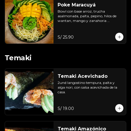
Poke Maracuyá
Bowl con base arroz, trucha 
asalmonada, palta, pepino, hilos de 
wantan, mango y zanahoria 
acompañar con salsa de maracuyá .
S/ 25.90
Temaki
Temaki Acevichado
2und langostino tempura, palta y 
alga nori, con salsa acevichada de la 
casa.
S/ 19.00
Temaki Amazónico