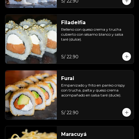
S/ 22.90
Filadelfia
Relleno con queso crema y trucha 
cubierto con sésamo blanco y salsa 
taré (dulce).
S/ 22.90
Furai
Empanizado y frito en panko crispy 
con trucha, palta y queso crema 
acompañado en salsa taré (ducle).
S/ 22.90
Maracuyá