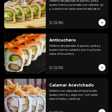
Relleno de pescado al panko, palta, 
queso crema coronado con cebolla, ají 
y culantro en salsa acevichado de la 
casa.
S/ 22.90
Anticuchero
Relleno de pescado al panko, palta y 
queso crema cubierto con trucha en 
salsa anticuchera.
S/ 22.90
Calamar Acevichado
Relleno con pescado empanizado, 
queso crema y alga nori, con salsa 
acevichada y calamar.