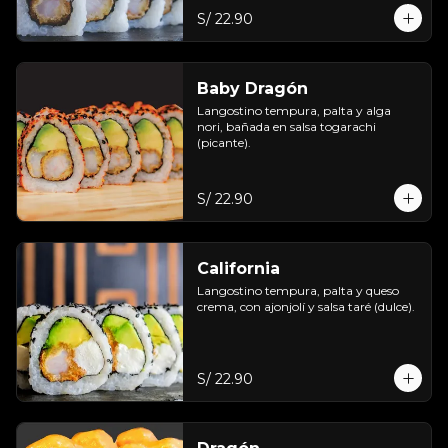
S/ 22.90
Baby Dragón
Langostino tempura, palta y alga 
nori, bañada en salsa togarachi 
(picante).
S/ 22.90
California
Langostino tempura, palta y queso 
crema, con ajonjolí y salsa taré (dulce).
S/ 22.90