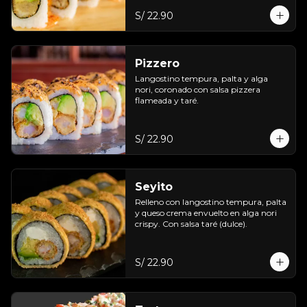
S/ 22.90
Pizzero
Langostino tempura, palta y alga 
nori, coronado con salsa pizzera 
flameada y taré.
S/ 22.90
Seyito
Relleno con langostino tempura, palta 
y queso crema envuelto en alga nori 
crispy. Con salsa taré (dulce).
S/ 22.90