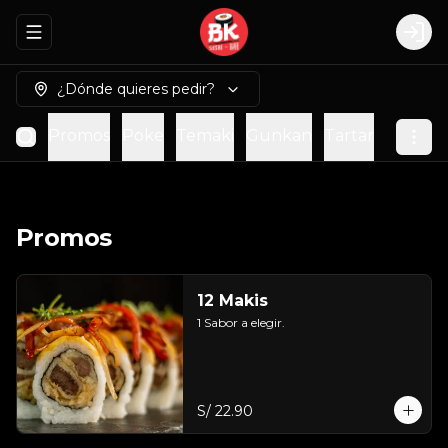
Abrir menu de navegación
Logi
¿Dónde quieres pedir?
Promos
Poke
Temaki
Gunkan
Tartar
Piqueo
Promos
12 Makis
1 Sabor a elegir.
S/ 22.90