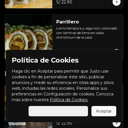
S/ 22.90
Parrillero
Lomo tempura y alga nori, coronado 
con láminas de lomo en salsa 
chimichurri de la casa.
S/ 22.90
Política de Cookies
Haga clic en Aceptar para permitir que Justo use
Makis Con Cecina
cookies a fin de personalizar este sitio, publicar
anuncios y medir su eficiencia en otras apps y sitios
web, incluidas las redes sociales. Personalice sus
Amazónico
preferencias en Configuración de cookies. Conozca
Cecina, palta y alga nori, cubierto con 
más sobre nuestra
Política de Cookies
.
chicles y salsa Amazónica de la casa.
Configuración de cookies
Aceptar
S/ 22.90