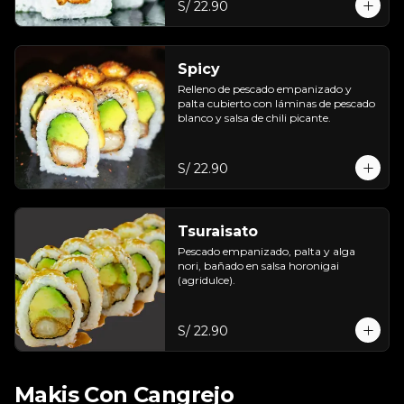
S/ 22.90
Spicy
Relleno de pescado empanizado y 
palta cubierto con láminas de pescado 
blanco y salsa de chili picante.
S/ 22.90
Tsuraisato
Pescado empanizado, palta y alga 
nori, bañado en salsa horonigai 
(agridulce).
S/ 22.90
Makis Con Cangrejo