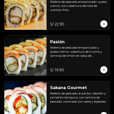
Relleno de pescado empanizado, queso 
crema, con cobertura de hilos de 
wantán frito.
S/ 22.90
Pasión
Relleno de pescado empanizado y 
queso crema. cobertura de trucha y 
láminas de limón en salsa de 
maracuyá.
S/ 19.90
Sakana Gourmet
Relleno de pescado al panko, cebollín y 
pimiento tempura, con lamina de 
pescado, coronado con salsa y especies.