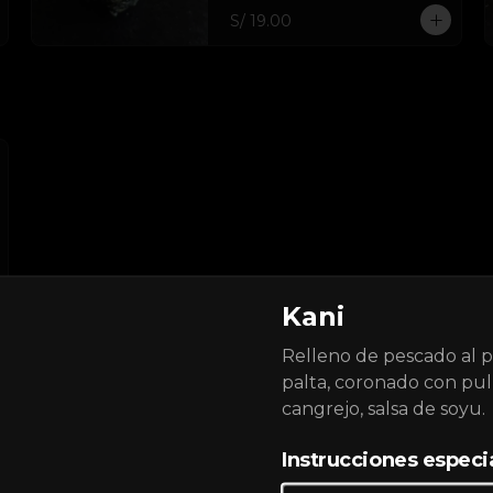
S/ 19.00
Kani
Relleno de pescado al p
palta, coronado con pu
cangrejo, salsa de soyu.
Alitas BBQ
Instrucciones especi
6 unidades de alitas en salsa BBQ.