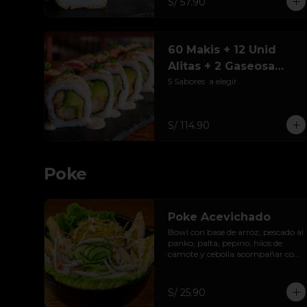
S/ 57.90
60 Makis + 12 Unid
Alitas + 2 Gaseosa
237ml
5 Sabores  a elegir.
S/ 114.90
Poke
Poke Acevichado
Bowl con base de arroz, pescado al 
panko, palta, pepino, hilos de 
camote y cebolla acompañar con 
salsa acevichada de casa.
S/ 25.90