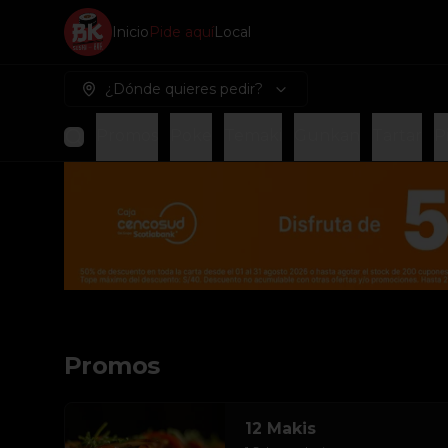
Inicio
Pide aquí
Local
¿Dónde quieres pedir?
Promos
Poke
Temaki
Gunkan
Tartar
P
Promos
12 Makis