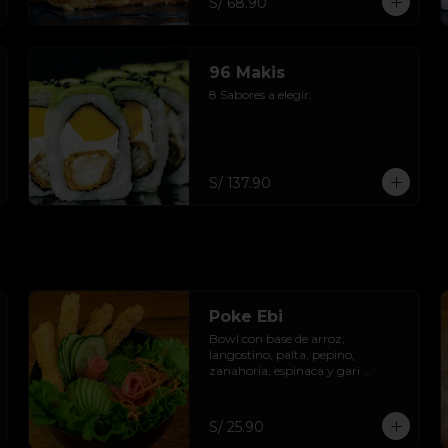
S/ 68.90
96 Makis
8 Sabores a elegir.
S/ 137.90
Poke Ebi
Bowl con base de arroz, 
langostino, palta, pepino, 
zanahoria, espinaca y gari 
acompañar con salsa de la casa.
S/ 25.90