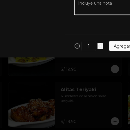
S/ 19.90
Alitas Honey
6 unidades de alitas en salsa 
Agrega
honey.
S/ 19.90
Alitas Teriyaki
6 unidades de alitas en salsa 
teriyaki.
S/ 19.90