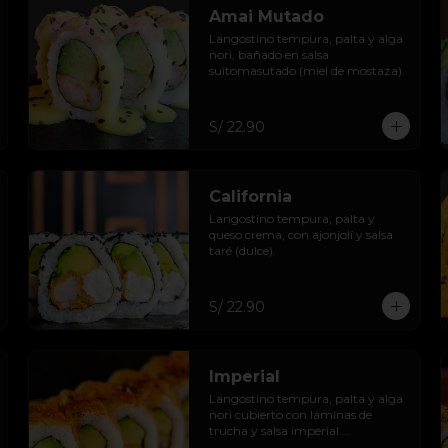
Amai Mutado
Langostino tempura, palta y alga 
nori, bañado en salsa 
suitomasutado (miel de mostaza).
S/ 22.90
California
Langostino tempura, palta y 
queso crema, con ajonjolí y salsa 
taré (dulce).
S/ 22.90
Imperial
Langostino tempura, palta y alga 
nori cubierto con láminas de 
trucha y salsa imperial 
(ligeramente picante).