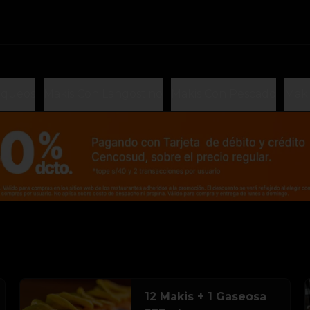
iqueos
Makis Con Langostino
Makis Con Pescado
Maki
12 Makis + 1 Gaseosa