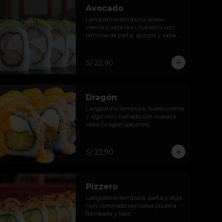
Avocado
Langostino tempura, queso 
crema y alga nori, cubierto con 
láminas de palta, ajonjolí y salsa 
taré (dulce).
S/ 22.90
Dragón
Langostino tempura, queso creme 
y alga nori, bañado con nuestra 
salsa Dragón (picante).
S/ 22.90
Pizzero
Langostino tempura, palta y alga 
nori, coronado con salsa pizzera 
flameada y taré.