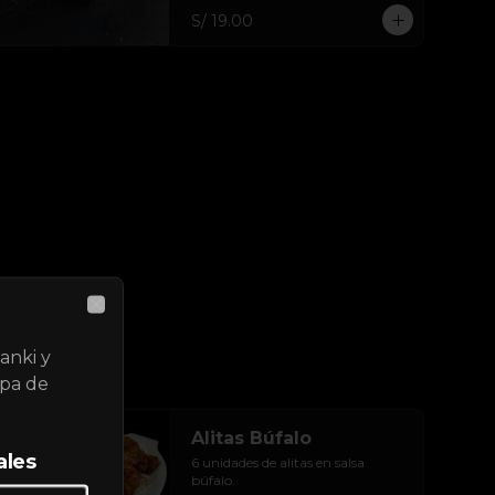
S/ 19.00
Close
anki y
lpa de
Alitas Búfalo
ales
6 unidades de alitas en salsa 
búfalo.