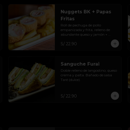
Nuggets BK + Papas
Fritas
Roll de pechuga de pollo 
empanizada y frita, relleno de 
abundante queso y jamón + 
papas fritas.
S/ 22.90
Sanguche Furai
Doble relleno de langostino, queso 
crema y palta. Bañado de salsa 
Taré (dulce).
S/ 22.90