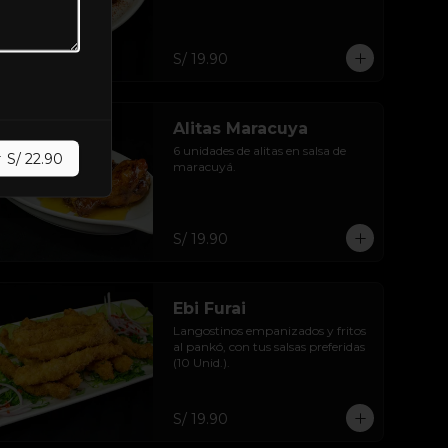
S/ 19.90
Alitas Maracuya
6 unidades de alitas en salsa de 
r
S/ 22.90
maracuyá.
S/ 19.90
Ebi Furai
Langostinos empanizados y fritos 
al pankó, con tus salsas preferidas 
(10 Unid.).
S/ 19.90