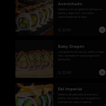
Acevichado
Relleno con langostino tempura, 
palta y alga nori, con salsa 
acevichada de la casa.
S/ 22.90
Baby Dragón
Langostino tempura, palta y alga 
nori, bañada en salsa togarachi 
(picante).
S/ 22.90
Ebi Imperial
Relleno de pescado al panko y 
palta, coronado con langostino, 
bañado en salsa imperial.