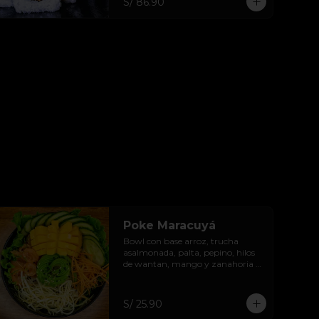
S/ 86.90
Poke Maracuyá
Bowl con base arroz, trucha 
asalmonada, palta, pepino, hilos 
de wantan, mango y zanahoria 
acompañar con salsa de 
maracuyá .
S/ 25.90