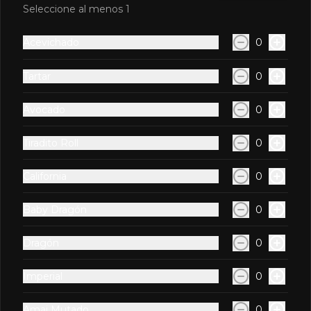
Seleccione al menos 1
Kani
Acevichado
0
Relleno de pescado al panki y palta, 
coronado con pulpa de cangrejo, salsa 
de soyu.
Tartar
0
Avocado
0
S/ 22.90
Tiradito Roll
0
Kani Spicy
California
0
Relleno e pescado al panki y palta, 
coronado con pulpa de cangrejo, salsa 
de ajos picante.
Baby Dragón
0
S/ 22.90
Dragón
0
Imperial
0
Sakana
Relleno de pescado al panko, queso 
Amai Mutado
0