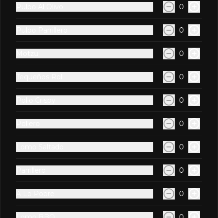
Pulpo Al Olivo
0
Makis Con Pollo
Pulpo Parrillero
0
Motzu
Motzu
0
Pollo furai (empanizado y frito al 
panko), queso crema y alga nori, 
cubierto con queso dulce flambeado.
Tequeños Roll
0
Pollo Crispy
0
S/ 22.90
Pollero
0
Pollero
Con pollo trozado rostizado, alga nori 
Lomo Saltado
0
y salsa anticuchera de la casa.
Parrillero
0
S/ 22.90
A Lo Pobre
0
Lomo BBQ
0