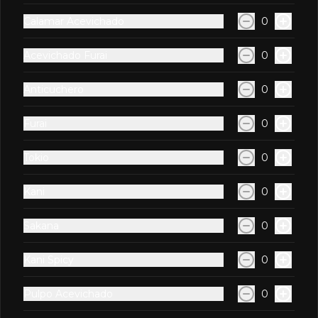
Calamar Acevichado
0
S/ 22.90
Acevichado Furai
0
Pulpo Al Olivo
Anticuchero
0
Con queso crema, palta y alga nori, 
cubierto con láminas de pulpo en salsa 
Furai
0
de olivo.
Tokio
0
S/ 22.90
Kani
0
Pulpo Parrillero
Sakana
0
Pescado empanizado y palta 
coronado con queso crema y tartar de 
pulpo en salsa parrillera.
Kani Spicy
0
S/ 22.90
Pulpo Acevichado
0