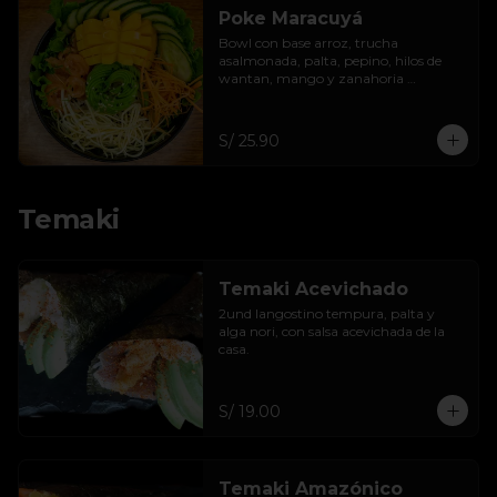
Poke Maracuyá
Bowl con base arroz, trucha 
asalmonada, palta, pepino, hilos de 
wantan, mango y zanahoria 
acompañar con salsa de maracuyá .
S/ 25.90
Temaki
Temaki Acevichado
2und langostino tempura, palta y 
alga nori, con salsa acevichada de la 
casa.
S/ 19.00
Temaki Amazónico