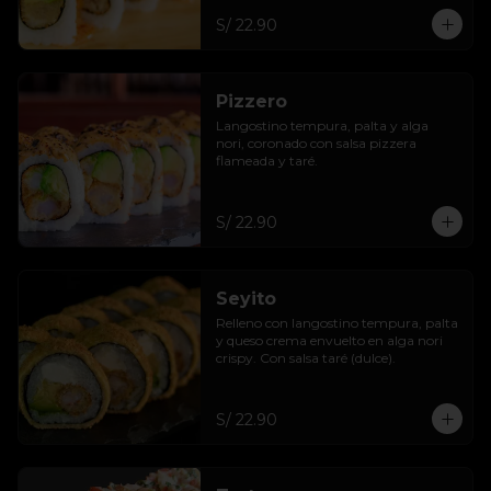
S/ 22.90
Pizzero
Langostino tempura, palta y alga 
nori, coronado con salsa pizzera 
flameada y taré.
S/ 22.90
Seyito
Relleno con langostino tempura, palta 
y queso crema envuelto en alga nori 
crispy. Con salsa taré (dulce).
S/ 22.90