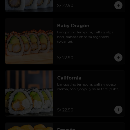
S/ 22.90
Baby Dragón
Langostino tempura, palta y alga 
nori, bañada en salsa togarachi 
(picante).
S/ 22.90
California
Langostino tempura, palta y queso 
crema, con ajonjolí y salsa taré (dulce).
S/ 22.90