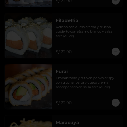
S/ 22.90
Filadelfia
Relleno con queso crema y trucha 
cubierto con sésamo blanco y salsa 
taré (dulce).
S/ 22.90
Furai
Empanizado y frito en panko crispy 
con trucha, palta y queso crema 
acompañado en salsa taré (ducle).
S/ 22.90
Maracuyá