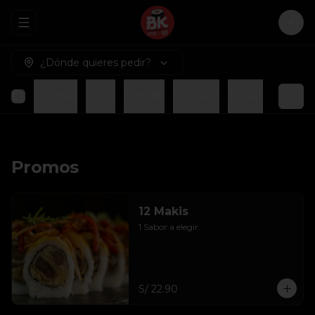
Abrir menu de navegación
Logi
¿Dónde quieres pedir?
Promos
Poke
Temaki
Gunkan
Tartar
Piqueo
Promos
12 Makis
1 Sabor a elegir.
S/ 22.90