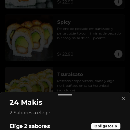
S/ 22.90
Spicy
Relleno de pescado empanizado y 
palta cubierto con láminas de pescado 
blanco y salsa de chili picante.
S/ 22.90
Tsuraisato
Pescado empanizado, palta y alga 
nori, bañado en salsa horonigai 
(agridulce).
24 Makis
S/ 22.90
2 Sabores a elegir.
Makis Con Cangrejo
Elige 2 sabores
Obligatorio