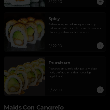
S/ 22.90
Spicy
Relleno de pescado empanizado y 
palta cubierto con láminas de pescado 
blanco y salsa de chili picante.
S/ 22.90
Tsuraisato
Pescado empanizado, palta y alga 
nori, bañado en salsa horonigai 
(agridulce).
S/ 22.90
Makis Con Cangrejo