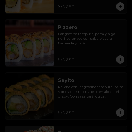
S/ 22.90
Pizzero
Langostino tempura, palta y alga 
nori, coronado con salsa pizzera 
flameada y taré.
S/ 22.90
Seyito
Relleno con langostino tempura, palta 
y queso crema envuelto en alga nori 
crispy. Con salsa taré (dulce).
S/ 22.90