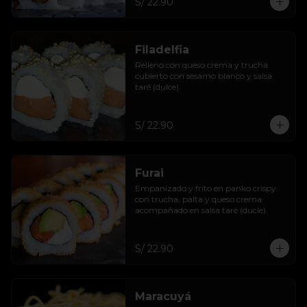
S/ 22.90
Filadelfia
Relleno con queso crema y trucha 
cubierto con sésamo blanco y salsa 
taré (dulce).
S/ 22.90
Furai
Empanizado y frito en panko crispy 
con trucha, palta y queso crema 
acompañado en salsa taré (ducle).
S/ 22.90
Maracuyá