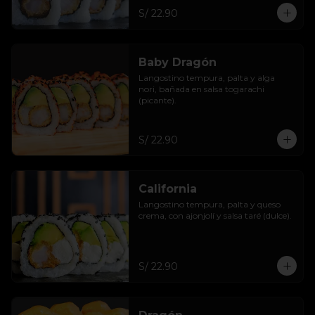
S/ 22.90
Baby Dragón
Langostino tempura, palta y alga 
nori, bañada en salsa togarachi 
(picante).
S/ 22.90
California
Langostino tempura, palta y queso 
crema, con ajonjolí y salsa taré (dulce).
S/ 22.90