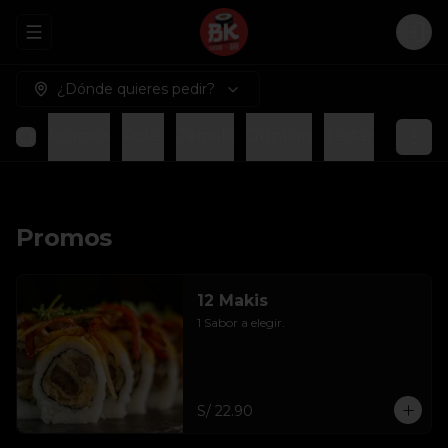
Abrir menu de navegación
Logi
¿Dónde quieres pedir?
Promos
Poke
Temaki
Gunkan
Tartar
Piqueo
Promos
12 Makis
1 Sabor a elegir.
S/ 22.90