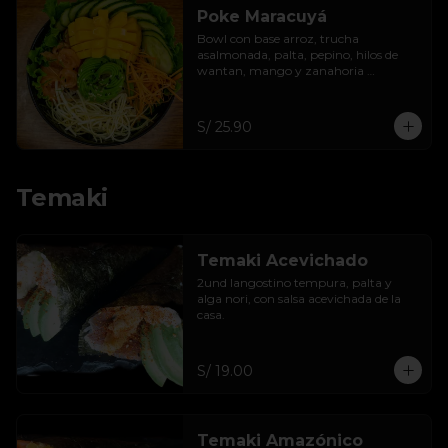
Poke Maracuyá
Bowl con base arroz, trucha 
asalmonada, palta, pepino, hilos de 
wantan, mango y zanahoria 
acompañar con salsa de maracuyá .
S/ 25.90
Temaki
Temaki Acevichado
2und langostino tempura, palta y 
alga nori, con salsa acevichada de la 
casa.
S/ 19.00
Temaki Amazónico