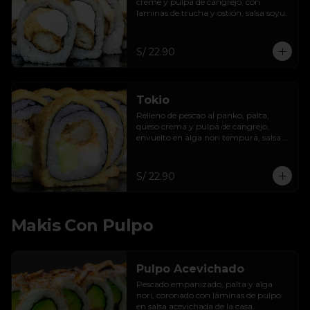
creme y pulpa de cangrejo, con 
laminas de trucha y ostión, salsa soyu.
S/ 22.90
Tokio
Relleno de pescao al panko, palta, 
queso crema y pulpa de cangrejo, 
envuelto en alga nori tempura, salsa 
de maracuyá.
S/ 22.90
Makis Con Pulpo
Pulpo Acevichado
Pescado empanizado, palta y alga 
nori, coronado con láminas de pulpo 
en salsa acevichada de la casa.