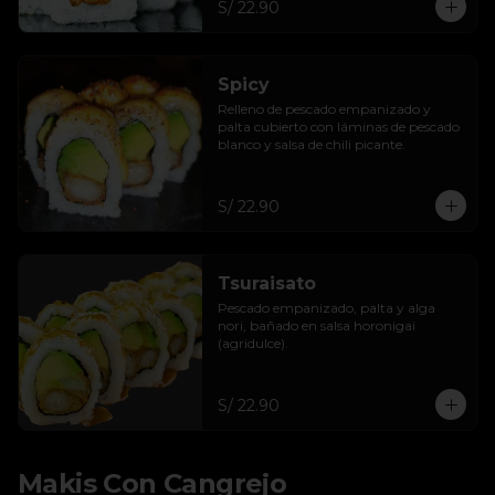
S/ 22.90
Spicy
Relleno de pescado empanizado y 
palta cubierto con láminas de pescado 
blanco y salsa de chili picante.
S/ 22.90
Tsuraisato
Pescado empanizado, palta y alga 
nori, bañado en salsa horonigai 
(agridulce).
S/ 22.90
Makis Con Cangrejo