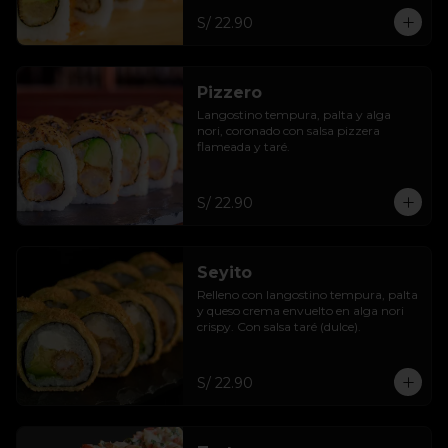
S/ 22.90
Pizzero
Langostino tempura, palta y alga 
nori, coronado con salsa pizzera 
flameada y taré.
S/ 22.90
Seyito
Relleno con langostino tempura, palta 
y queso crema envuelto en alga nori 
crispy. Con salsa taré (dulce).
S/ 22.90