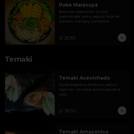
Poke Maracuyá
Bowl con base arroz, trucha 
asalmonada, palta, pepino, hilos de 
wantan, mango y zanahoria 
acompañar con salsa de maracuyá .
S/ 25.90
Temaki
Temaki Acevichado
2und langostino tempura, palta y 
alga nori, con salsa acevichada de la 
casa.
S/ 19.00
Temaki Amazónico