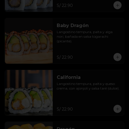
S/ 22.90
Baby Dragón
Langostino tempura, palta y alga 
nori, bañada en salsa togarachi 
(picante).
S/ 22.90
California
Langostino tempura, palta y queso 
crema, con ajonjolí y salsa taré (dulce).
S/ 22.90