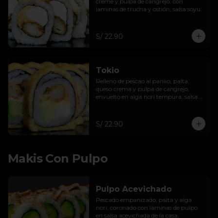
creme y pulpa de cangrejo, con 
laminas de trucha y ostión, salsa soyu.
S/ 22.90
Tokio
Relleno de pescao al panko, palta, 
queso crema y pulpa de cangrejo, 
envuelto en alga nori tempura, salsa 
de maracuyá.
S/ 22.90
Makis Con Pulpo
Pulpo Acevichado
Pescado empanizado, palta y alga 
nori, coronado con láminas de pulpo 
en salsa acevichada de la casa.