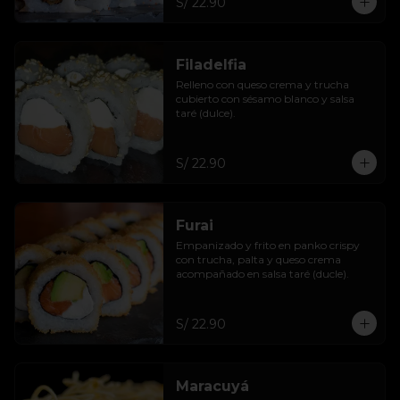
S/ 22.90
Filadelfia
Relleno con queso crema y trucha 
cubierto con sésamo blanco y salsa 
taré (dulce).
S/ 22.90
Furai
Empanizado y frito en panko crispy 
con trucha, palta y queso crema 
acompañado en salsa taré (ducle).
S/ 22.90
Maracuyá