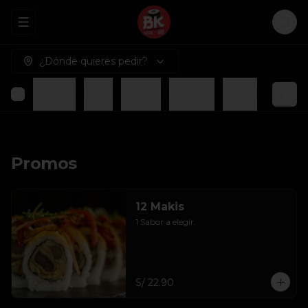
Abrir menu de navegación
Logi
¿Dónde quieres pedir?
Promos
Poke
Temaki
Gunkan
Tartar
Piqueo
Promos
12 Makis
1 Sabor a elegir.
S/ 22.90